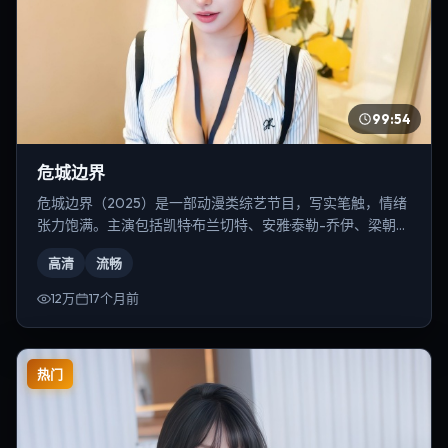
99:54
危城边界
危城边界（2025）是一部动漫类综艺节目，写实笔触，情绪
张力饱满。主演包括凯特·布兰切特、安雅·泰勒-乔伊、梁朝伟
等，导演为郭帆。
高清
流畅
12万
17个月前
热门