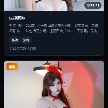
99:41
失控回响
失控回响（2023）是一部动漫类电视剧集，写实笔触，口碑
发酵中。主演包括马东锡、提莫西·查拉梅、古天乐等，导演
为张艺谋。
高清
流畅
6.9万
39个月前
精选