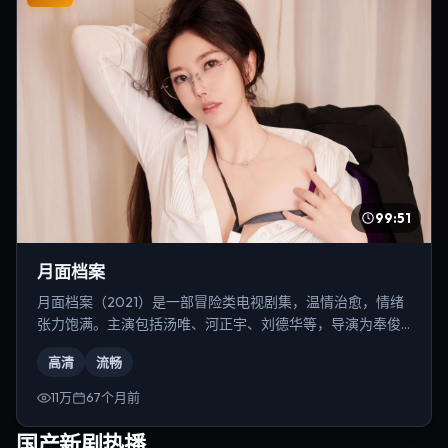
99:51
月面档案
月面档案（2021）是一部冒险类电视剧集，温情治愈，情绪
张力饱满。主演包括汤唯、河正宇、刘德华等，导演为奉俊
昊。
高清
流畅
11万
67个月前
国产新剧热播