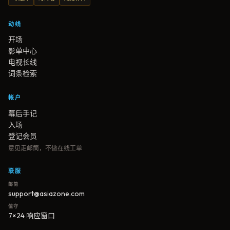
动线
开场
影单中心
电视长线
词条检索
帐户
幕后手记
入场
登记会员
意见走邮筒，不做在线工单
联服
邮筒
support@asiazone.com
值守
7×24 响应窗口