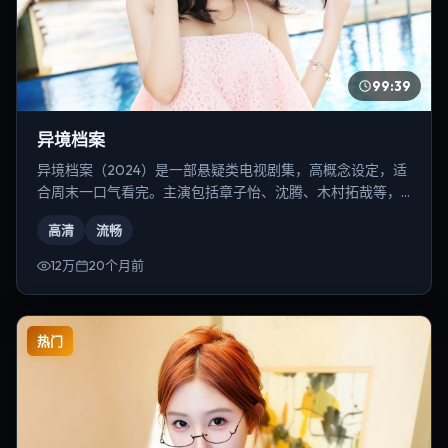
99:39
异境档案
异境档案（2024）是一部悬疑类电视剧集，高概念设定，适
合周末一口气看完。主演包括章子怡、沈腾、木村拓哉等，
导演为陈凯歌。
高清
流畅
12万
20个月前
热门