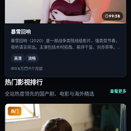
99:58
暴雪回响
暴雪回响（2020）是一部战争类院线级影片，强类型节奏，
视听语言突出。主演包括木村拓哉、易烊千玺、刘亦菲等，
导演为陈凯歌。
高清
流畅
3.8万
71个月前
热门影视排行
查看更多
全站热度领先的国产剧、电影与海外精选
热门