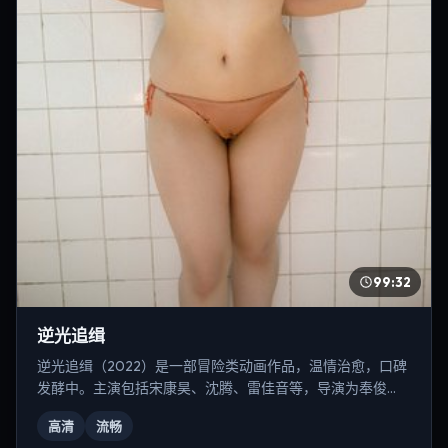
99:32
逆光追缉
逆光追缉（2022）是一部冒险类动画作品，温情治愈，口碑
发酵中。主演包括宋康昊、沈腾、雷佳音等，导演为奉俊
昊。
高清
流畅