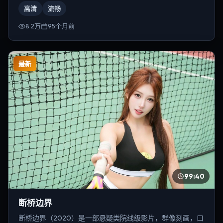
导演为徐克。
高清
流畅
8.2万
95个月前
最新
99:40
断桥边界
断桥边界（2020）是一部悬疑类院线级影片，群像刻画，口