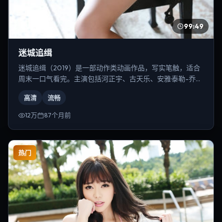
99:49
迷城追缉
迷城追缉（2019）是一部动作类动画作品，写实笔触，适合
周末一口气看完。主演包括河正宇、古天乐、安雅·泰勒-乔伊
等，导演为贾樟柯。
高清
流畅
12万
87个月前
热门