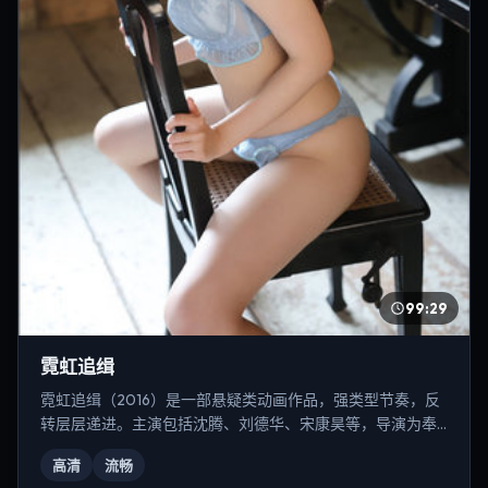
99:29
霓虹追缉
霓虹追缉（2016）是一部悬疑类动画作品，强类型节奏，反
转层层递进。主演包括沈腾、刘德华、宋康昊等，导演为奉
俊昊。
高清
流畅