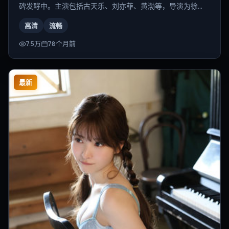
碑发酵中。主演包括古天乐、刘亦菲、黄渤等，导演为徐
克。
高清
流畅
7.5万
78个月前
最新