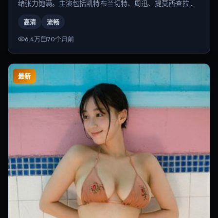
绪张力饱满。主演包括凯特·布兰切特、周迅、提莫西·查拉梅
等，导演为奉俊昊。
高清
流畅
6.4万
70个月前
最新