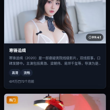
99:41
寒锋追缉
寒锋追缉（2020）是一部悬疑类院线级影片，双线叙事，口
碑发酵中。主演包括黄渤、梁朝伟、易烊千玺等，导演为是
枝裕和。
高清
流畅
11万
72个月前
热门