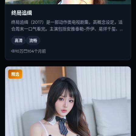
终局追缉
终局追缉（2017）是一部动作类电视剧集，高概念设定，适
合周末一口气看完。主演包括安雅·泰勒-乔伊、易烊千玺、周
迅等，导演为朴赞郁。
高清
流畅
10万
104个月前
精选