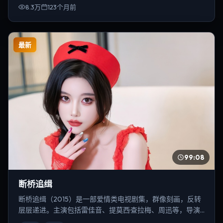
8.3万
123个月前
最新
99:08
断桥追缉
断桥追缉（2015）是一部爱情类电视剧集，群像刻画，反转
层层递进。主演包括雷佳音、提莫西·查拉梅、周迅等，导演
为徐克。