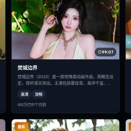
99:07
焚城边界
焚城边界（2022）是一部惊悚类动画作品，高概念设
定，视听语言突出。主演包括雷佳音、易烊千玺、木
村拓哉等，导演为是枝裕和。
高清
流畅
2万
51个月前
最新