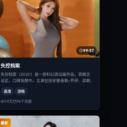
99:57
失控档案
失控档案（2020）是一部科幻类动画作品，高概念
设定，口碑发酵中。主演包括安雅·泰勒-乔伊、梁朝
伟、周迅等，导演为李安。
高清
流畅
7.9万
74个月前
最新