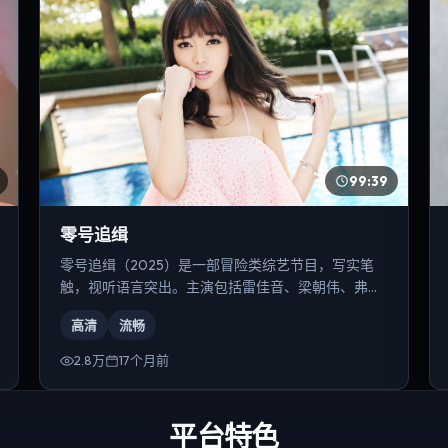
99:39
零号追缉
零号追缉（2025）是一部冒险类综艺节目，写实笔
触，视听语言突出。主演包括雷佳音、梁朝伟、弗洛
伦丝·皮尤等，导演为林超贤。
高清
流畅
2.8万
17个月前
平台特色