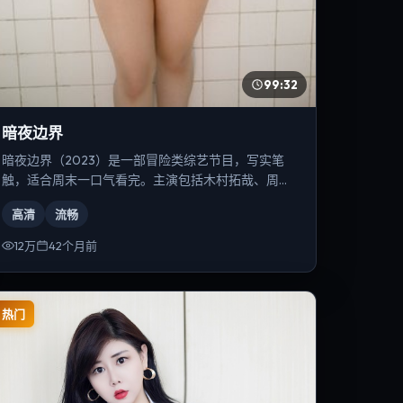
99:32
暗夜边界
暗夜边界（2023）是一部冒险类综艺节目，写实笔
触，适合周末一口气看完。主演包括木村拓哉、周冬
雨、马东锡等，导演为李安。
高清
流畅
12万
42个月前
热门