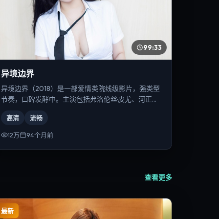
99:33
异境边界
异境边界（2018）是一部爱情类院线级影片，强类型
节奏，口碑发酵中。主演包括弗洛伦丝·皮尤、河正
宇、刘德华等，导演为史蒂文·斯皮尔伯格。
高清
流畅
12万
94个月前
查看更多
最新