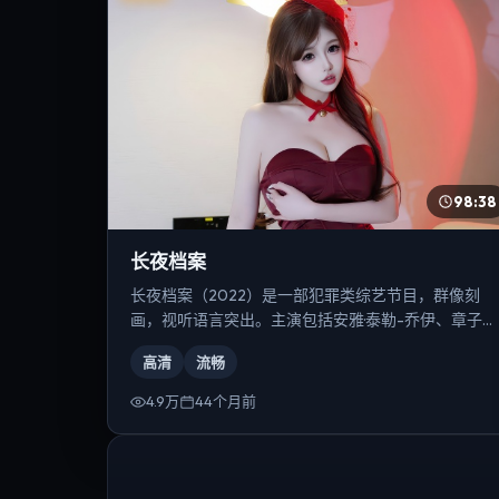
98:38
长夜档案
长夜档案（2022）是一部犯罪类综艺节目，群像刻
画，视听语言突出。主演包括安雅·泰勒-乔伊、章子
怡、基里安·墨菲等，导演为朴赞郁。
高清
流畅
4.9万
44个月前