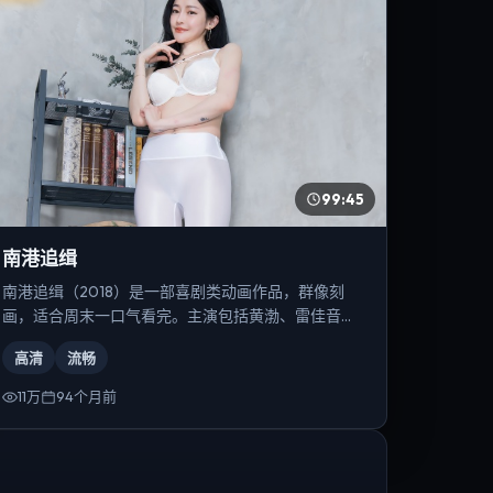
99:45
南港追缉
南港追缉（2018）是一部喜剧类动画作品，群像刻
画，适合周末一口气看完。主演包括黄渤、雷佳音、
周迅等，导演为徐克。
高清
流畅
11万
94个月前