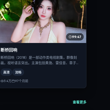
99:47
断桥回响
断桥回响（2018）是一部动作类电视剧集，群像刻
画，视听语言突出。主演包括黄渤、雷佳音、章子怡
等，导演为丹尼斯·维伦纽瓦。
高清
流畅
3.4万
97个月前
查看更多