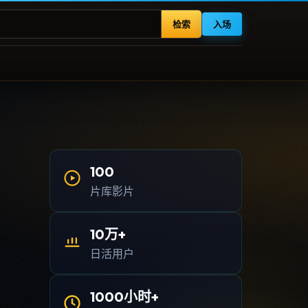
检索
入场
100
片库影片
10万+
日活用户
1000小时+