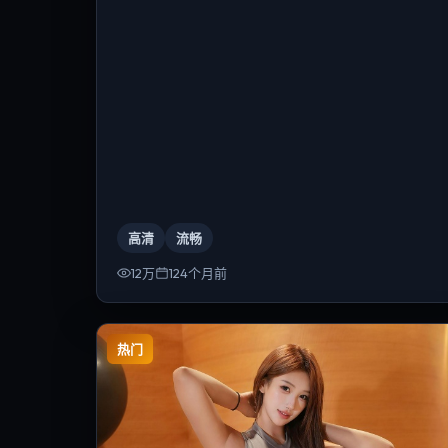
高清
流畅
12万
124个月前
热门