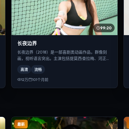
99:20
长夜边界
长夜边界（2018）是一部喜剧类动画作品，群像刻
画，视听语言突出。主演包括提莫西·查拉梅、河正
宇、宋康昊等，导演为徐克。
高清
流畅
12万
101个月前
最新