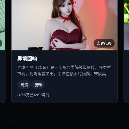
99:38
异境回响
异境回响（2016）是一部犯罪类院线级影片，强类型
节奏，视听语言突出。主演包括木村拓哉、宋康昊、
章子怡等，导演为陈凯歌。
高清
流畅
7.3万
121个月前