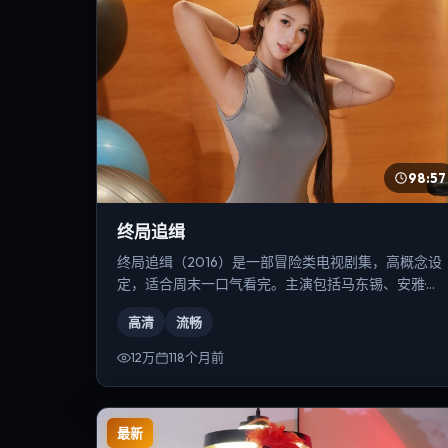
98:57
终局追缉
终局追缉（2016）是一部冒险类电视剧集，高概念设
定，适合周末一口气看完。主演包括马东锡、安雅·泰
勒-乔伊、古天乐等，导演为林超贤。
高清
流畅
12万
118个月前
最新