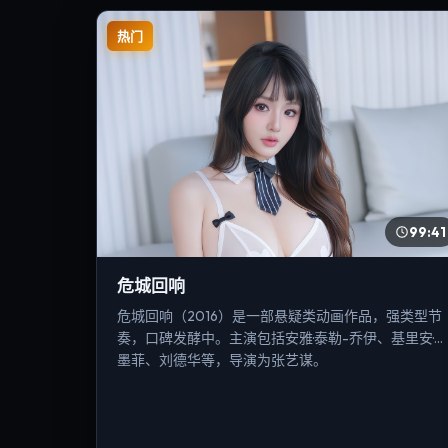
热门
99:41
危城回响
危城回响（2016）是一部悬疑类动画作品，强类型节
奏，口碑发酵中。主演包括安雅·泰勒-乔伊、基里安·
墨菲、刘德华等，导演为张艺谋。