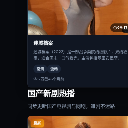
99:17
迷城档案
迷城档案（2022）是一部战争类院线级影片，双线叙
事，适合周末一口气看完。主演包括基里安·墨菲、凯
特·布兰切特、安雅·泰勒-乔伊等，导演为丹尼斯·维伦
高清
流畅
纽瓦。
12万
48个月前
国产新剧热播
同步更新国产电视剧与网剧，追剧不迷路
最新