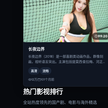
99:20
长夜边界
长夜边界（2018）是一部喜剧类动画作品，群像刻
画，视听语言突出。主演包括提莫西·查拉梅、河正
宇、宋康昊等，导演为徐克。
高清
流畅
12万
101个月前
热门影视排行
全站热度领先的国产剧、电影与海外精选