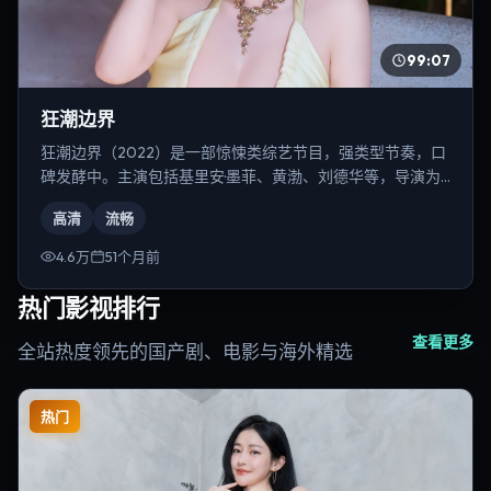
99:07
狂潮边界
狂潮边界（2022）是一部惊悚类综艺节目，强类型节奏，口
碑发酵中。主演包括基里安·墨菲、黄渤、刘德华等，导演为
陈凯歌。
高清
流畅
4.6万
51个月前
热门影视排行
查看更多
全站热度领先的国产剧、电影与海外精选
热门