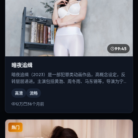
99:45
暗夜追缉
暗夜追缉（2023）是一部犯罪类动画作品，高概念设定，反
转层层递进。主演包括黄渤、周冬雨、马东锡等，导演为宁
浩。
高清
流畅
12万
38个月前
热门