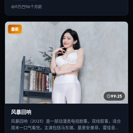
11万
116个月前
最新
99:25
风暴回响
风暴回响（2023）是一部动漫类电视剧集，双线叙事，适合
周末一口气看完。主演包括马东锡、基里安·墨菲、雷佳音