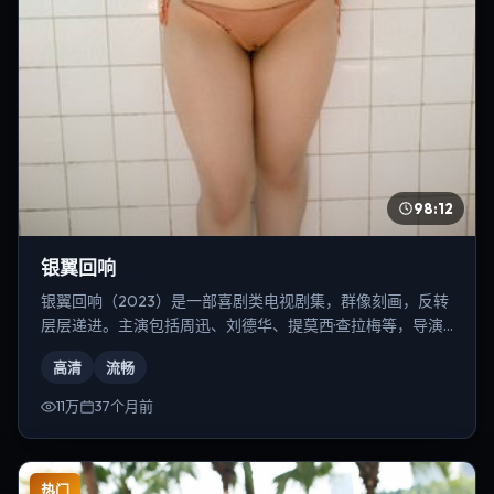
98:12
银翼回响
银翼回响（2023）是一部喜剧类电视剧集，群像刻画，反转
层层递进。主演包括周迅、刘德华、提莫西·查拉梅等，导演
为丹尼斯·维伦纽瓦。
高清
流畅
11万
37个月前
热门