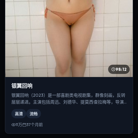
98:12
银翼回响
银翼回响（2023）是一部喜剧类电视剧集，群像刻画，反转
层层递进。主演包括周迅、刘德华、提莫西·查拉梅等，导演
为丹尼斯·维伦纽瓦。
高清
流畅
11万
37个月前