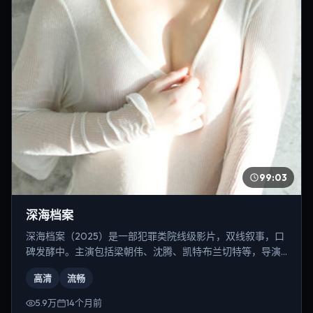
99:03
深海档案
深海档案（2025）是一部犯罪类院线级影片，双线叙事，口
碑发酵中。主演包括梁朝伟、沈腾、凯特·布兰切特等，导演
为张艺谋。
高清
流畅
5.9万
14个月前