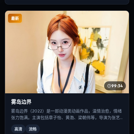
最新
99:34
雾岛边界
雾岛边界（2022）是一部动漫类动画作品，温情治愈，情绪
张力饱满。主演包括章子怡、黄渤、梁朝伟等，导演为张艺
谋。
高清
流畅