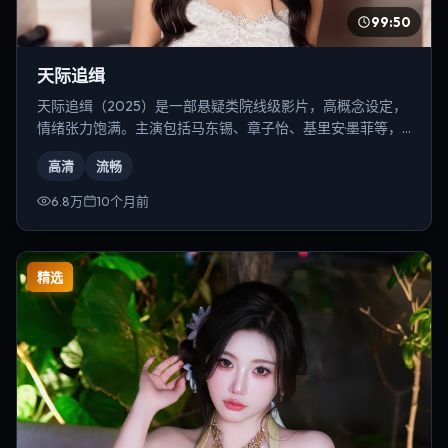
99:50
天际追缉
天际追缉（2025）是一部悬疑类院线级影片，高概念设定，
情绪张力饱满。主演包括马东锡、章子怡、基里安·墨菲等，
导演为克里斯托弗·诺兰。
高清
流畅
6.8万
10个月前
精选