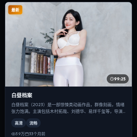
最新
99:25
白昼档案
白昼档案（2023）是一部惊悚类动画作品，群像刻画，情绪
张力饱满。主演包括木村拓哉、刘德华、易烊千玺等，导演
为林超贤。
高清
流畅
3.9万
33个月前