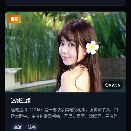
最新
99:56
迷城追缉
迷城追缉（2016）是一部战争类电视剧集，强类型节奏，口
碑发酵中。主演包括梁朝伟、基里安·墨菲、沈腾等，导演为
史蒂文·斯皮尔伯格。
高清
流畅