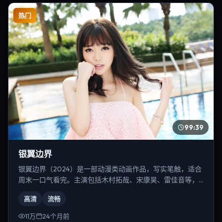
热门
99:39
银翼边界
银翼边界（2024）是一部动漫类动画作品，写实笔触，适合
周末一口气看完。主演包括木村拓哉、宋康昊、雷佳音等，
导演为奉俊昊。
高清
流畅
11万
24个月前