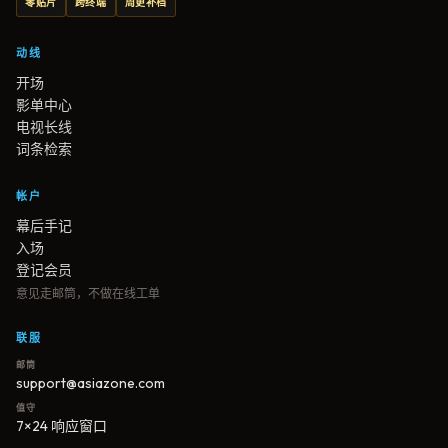
零贴片
跨终端
周更补档
动线
开场
影单中心
电视长线
词条检索
帐户
幕后手记
入场
登记会员
意见走邮筒，不做在线工单
联服
邮筒
support@asiazone.com
值守
7×24 响应窗口