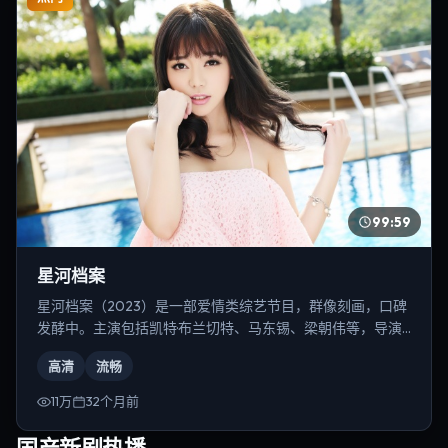
99:59
星河档案
星河档案（2023）是一部爱情类综艺节目，群像刻画，口碑
发酵中。主演包括凯特·布兰切特、马东锡、梁朝伟等，导演
为克里斯托弗·诺兰。
高清
流畅
11万
32个月前