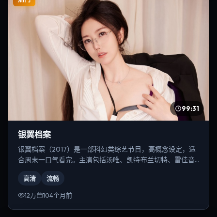
99:31
银翼档案
银翼档案（2017）是一部科幻类综艺节目，高概念设定，适
合周末一口气看完。主演包括汤唯、凯特·布兰切特、雷佳音
等，导演为徐克。
高清
流畅
12万
104个月前